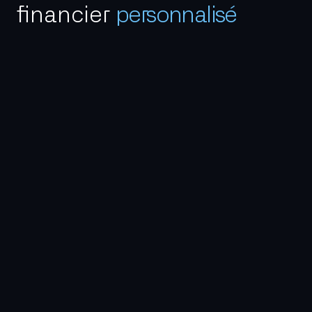
financier
personnalisé
Vous souhaitez en savoir plus sur notre
accompagnement, échanger sur nos expériences
passées, ou tout simplement nous rencontrer.
N’hésitez pas à nous contacter dès maintenant.
Contactez-nous