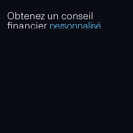
Obtenez un conseil
financier
personnalisé
Vous souhaitez en savoir plus sur notre
accompagnement, échanger sur nos expériences
passées, ou tout simplement nous rencontrer.
N’hésitez pas à nous contacter dès maintenant.
Contactez-nous